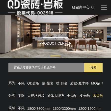
经销商中心
产品中心
PRODUCT CENTER
搜索
系列
不限
QD岩板
炫·星岩
璞·野奢
质叙·魔术师
MO范·奢石
分类
不限
大规格岩板
通体大理石
全抛釉
柔光砖
木纹砖
仿
规格
不限
1800*3600mm
1600*3200mm
1200*1200mm
120