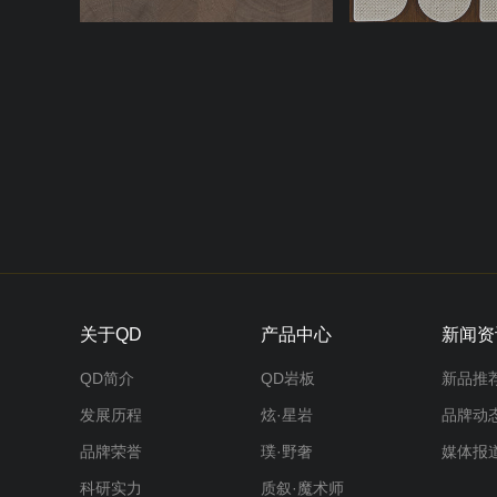
关于QD
产品中心
新闻资
QD简介
QD岩板
新品推
发展历程
炫·星岩
品牌动
品牌荣誉
璞·野奢
媒体报
科研实力
质叙·魔术师