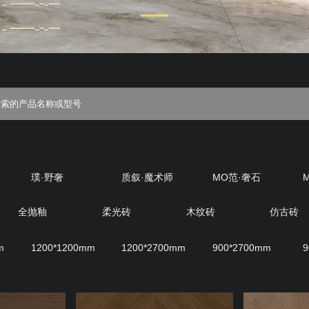
璞·野奢
质叙·魔术师
MO范·奢石
丝绒
质感·岩
原生石材
原木优选
全抛釉
柔光砖
木纹砖
仿古砖
m
1200*1200mm
1200*2700mm
900*2700mm
9
800mm
600*1200mm
200*1200mm
400*800mm