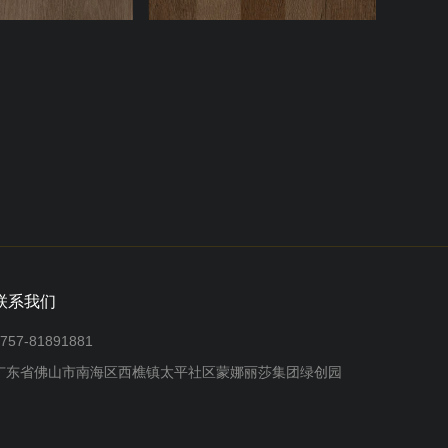
联系我们
757-81891881
广东省佛山市南海区西樵镇太平社区蒙娜丽莎集团绿创园