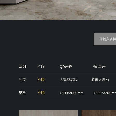
系列
不限
QD岩板
炫·星岩
金丝绒
糖果釉
质感·
分类
不限
大规格岩板
通体大理石
QD石代
雅光砖
肌肤面
丝绒面
规格
不限
1800*3600mm
1600*3200m
900*900mm
750*1500mm
800*