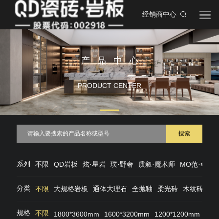
经销商中心
产品中心
PRODUCT CENTER
搜索
系列
不限
QD岩板
炫·星岩
璞·野奢
质叙·魔术师
MO范·奢石
分类
不限
大规格岩板
通体大理石
全抛釉
柔光砖
木纹砖
仿
规格
不限
1800*3600mm
1600*3200mm
1200*1200mm
120