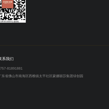
联系我们
757-81891881
广东省佛山市南海区西樵镇太平社区蒙娜丽莎集团绿创园