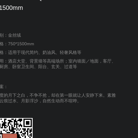
*1500mm
别：金丝绒
：750*1500mm
格：适用于现代简约、奶油风、轻奢风格等
用：酒店大堂、背景墙等高端场所；室内墙面／地面，客厅、
厨房、卧室卫生间、阳台、玄关、过道等
案：
度的月下之白，不争不抢，却在第一眼就让人安静下来。素雅
云痕过水、月影浮沙，自然生动而不喧哗。