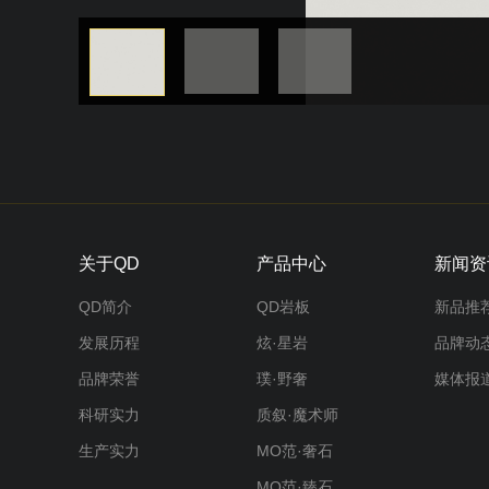
关于QD
产品中心
新闻资
QD简介
QD岩板
新品推
发展历程
炫·星岩
品牌动
品牌荣誉
璞·野奢
媒体报
科研实力
质叙·魔术师
生产实力
MO范·奢石
MO范·臻石