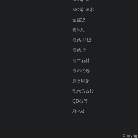
MO范·臻木
金丝绒
糖果釉
质感·丝绒
质感·岩
原生石材
原木优选
原石印象
现代仿古砖
QD石代
雅光砖
Copyr