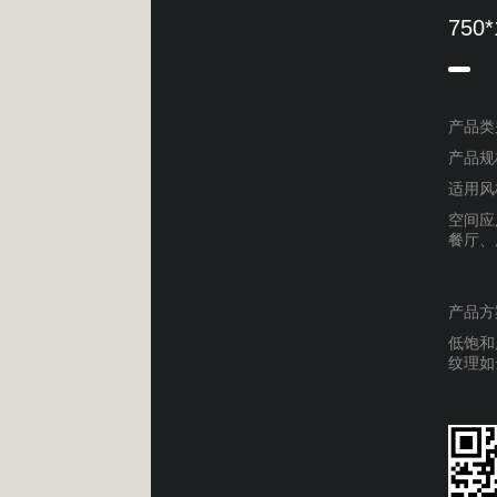
750
产品类
产品规格
适用风
空间应
餐厅、
产品方
低饱和
纹理如