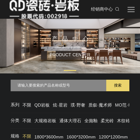
经销商中心
产品中心
PRODUCT CENTER
搜索
系列
不限
QD岩板
炫·星岩
璞·野奢
质叙·魔术师
MO范·奢石
分类
不限
大规格岩板
通体大理石
全抛釉
柔光砖
木纹砖
仿
规格
不限
1800*3600mm
1600*3200mm
1200*1200mm
120