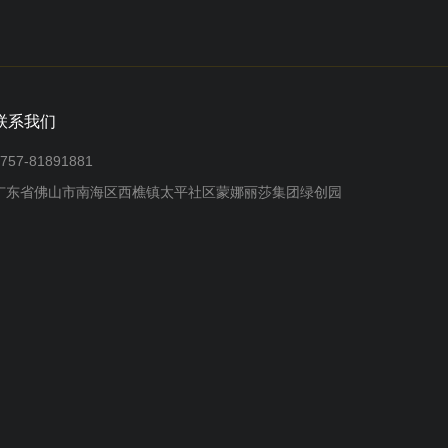
联系我们
757-81891881
广东省佛山市南海区西樵镇太平社区蒙娜丽莎集团绿创园