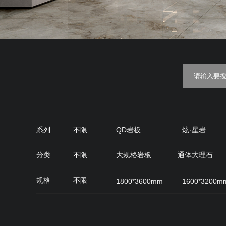
系列
不限
QD岩板
炫·星岩
金丝绒
糖果釉
质感·
分类
不限
大规格岩板
通体大理石
QD石代
雅光砖
肌肤面
丝绒面
规格
不限
1800*3600mm
1600*3200m
900*900mm
750*1500mm
800*