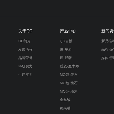
关于QD
产品中心
新闻资
QD简介
QD岩板
新品推
发展历程
炫·星岩
品牌动
品牌荣誉
璞·野奢
媒体报
科研实力
质叙·魔术师
生产实力
MO范·奢石
MO范·臻石
MO范·臻木
金丝绒
糖果釉