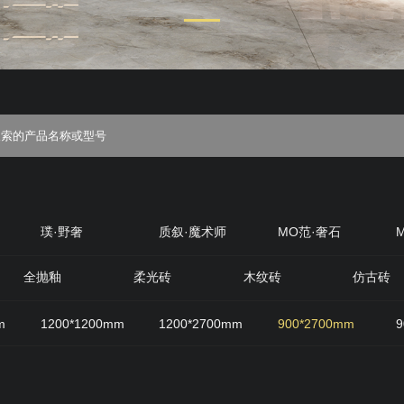
璞·野奢
质叙·魔术师
MO范·奢石
丝绒
质感·岩
原生石材
原木优选
全抛釉
柔光砖
木纹砖
仿古砖
m
1200*1200mm
1200*2700mm
900*2700mm
9
800mm
600*1200mm
200*1200mm
400*800mm