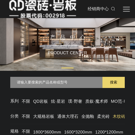
经销商中心
产品中心
PRODUCT CENTER
搜索
系列
不限
QD岩板
炫·星岩
璞·野奢
质叙·魔术师
MO范·奢石
分类
不限
大规格岩板
通体大理石
全抛釉
柔光砖
木纹砖
仿
规格
不限
1800*3600mm
1600*3200mm
1200*1200mm
120