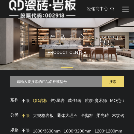
经销商中心
产品中心
PRODUCT CENTER
搜索
系列
不限
QD岩板
炫·星岩
璞·野奢
质叙·魔术师
MO范·奢石
分类
不限
大规格岩板
通体大理石
全抛釉
柔光砖
木纹砖
仿
规格
不限
1800*3600mm
1600*3200mm
1200*1200mm
120