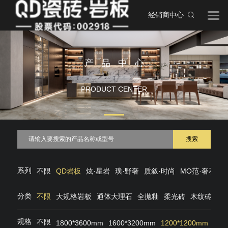
经销商中心
产品中心
PRODUCT CENTER
搜索
系列
不限
QD岩板
炫·星岩
璞·野奢
质叙·时尚
MO范·奢石
M
分类
不限
大规格岩板
通体大理石
全抛釉
柔光砖
木纹砖
仿
规格
不限
1800*3600mm
1600*3200mm
1200*1200mm
120