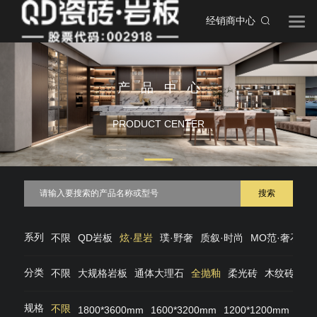
经销商中心
产品中心
PRODUCT CENTER
搜索
系列
不限
QD岩板
炫·星岩
璞·野奢
质叙·时尚
MO范·奢石
M
分类
不限
大规格岩板
通体大理石
全抛釉
柔光砖
木纹砖
仿
规格
不限
1800*3600mm
1600*3200mm
1200*1200mm
120