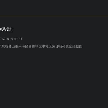
联系我们
757-81891881
广东省佛山市南海区西樵镇太平社区蒙娜丽莎集团绿创园