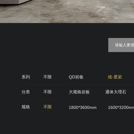
系列
不限
QD岩板
炫·星岩
金丝绒
糖果釉
质感·
分类
不限
大规格岩板
通体大理石
QD石代
雅光砖
肌肤面
丝绒面
规格
不限
1800*3600mm
1600*3200m
900*900mm
750*1500mm
800*