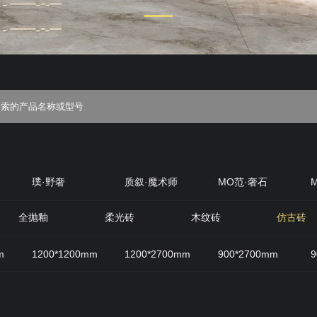
璞·野奢
质叙·魔术师
MO范·奢石
丝绒
质感·岩
原生石材
原木优选
全抛釉
柔光砖
木纹砖
仿古砖
m
1200*1200mm
1200*2700mm
900*2700mm
9
800mm
600*1200mm
200*1200mm
400*800mm