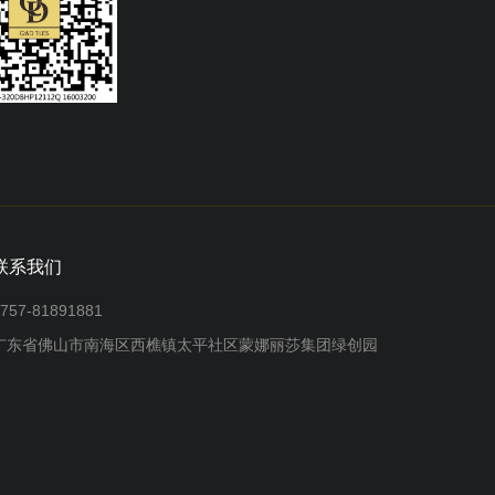
联系我们
757-81891881
广东省佛山市南海区西樵镇太平社区蒙娜丽莎集团绿创园