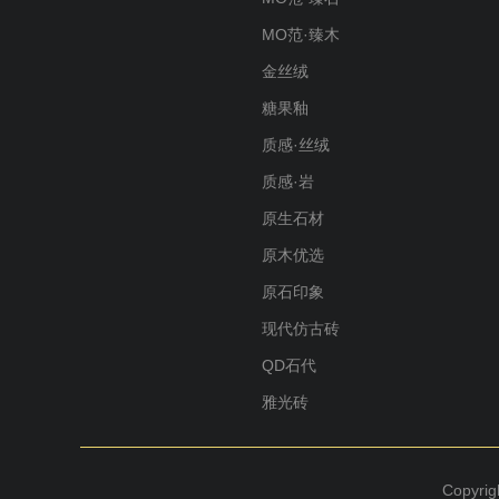
MO范·臻木
金丝绒
糖果釉
质感·丝绒
质感·岩
原生石材
原木优选
原石印象
现代仿古砖
QD石代
雅光砖
Copyr