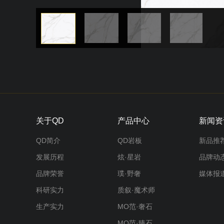
关于QD
产品中心
新闻资
QD简介
QD岩板
新品推
发展历程
炫·星岩
品牌动
品牌荣誉
璞·野奢
媒体报
科研实力
质叙·魔术师
生产实力
MO范·奢石
MO范·臻石