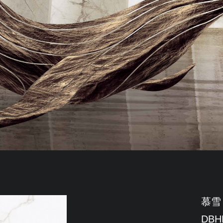
慕雪
DBH