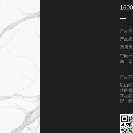
160
产品类
产品规格
适用风
空间应
面、玄
产品方
以山间
伏的肌
在动静
野，赋