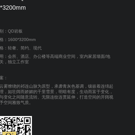
0*3200mm
别：QD岩板
：1600*3200mm
格：轻奢、简约、现代
用：会所、酒店、办公楼等高端商业空间，室内家居墙面/地
关，独立工作室
案：
云雾缭绕的祁连山脉为原型，承袭青灰色基调，镶嵌着连绵起
理，如壮阔而娇媚的千里雪景，明暗有度，生动而富于变化，
与变化之间随意流转。无限连纹连贯延伸，打造空间的开阔视
予空间雅致气质。