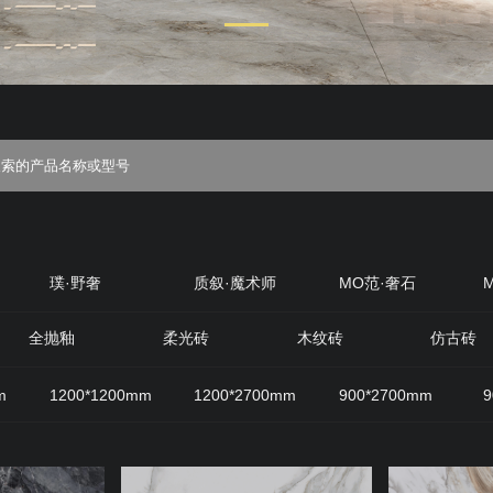
璞·野奢
质叙·魔术师
MO范·奢石
丝绒
质感·岩
原生石材
原木优选
全抛釉
柔光砖
木纹砖
仿古砖
m
1200*1200mm
1200*2700mm
900*2700mm
9
800mm
600*1200mm
200*1200mm
400*800mm