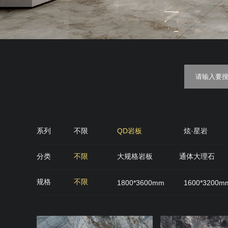
系列
不限
QD岩板
炫·星岩
金丝绒
糖果釉
质感·
分类
不限
大规格岩板
通体大理石
QD石代
雅光砖
肌肤面
丝绒面
规格
不限
1800*3600mm
1600*3200m
900*900mm
750*1500mm
800*