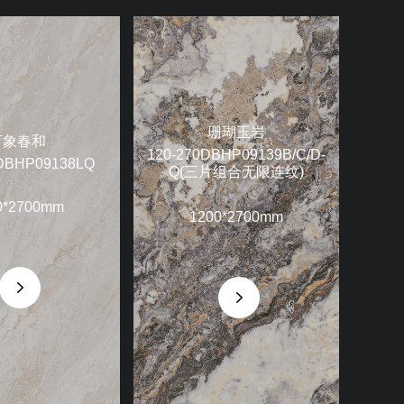
珊瑚玉岩
万象春和
120-270DBHP09139B/C/D-
DBHP09138LQ
Q(三片组合无限连纹)
0*2700mm
1200*2700mm