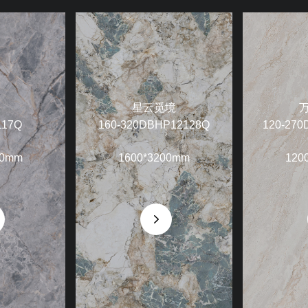
星云觅境
117Q
160-320DBHP12128Q
120-270
00mm
1600*3200mm
120