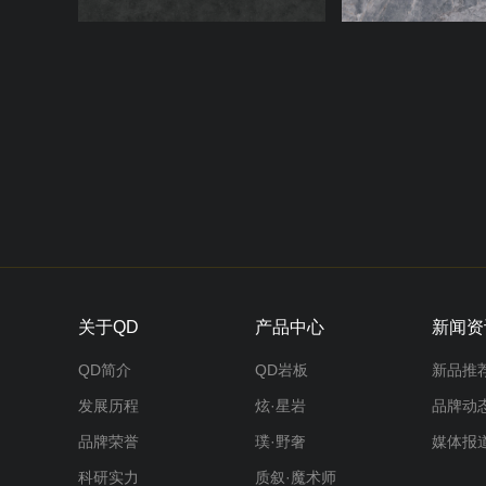
关于QD
产品中心
新闻资
QD简介
QD岩板
新品推
发展历程
炫·星岩
品牌动
品牌荣誉
璞·野奢
媒体报
科研实力
质叙·魔术师