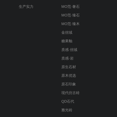
生产实力
MO范·奢石
MO范·臻石
MO范·臻木
金丝绒
糖果釉
质感·丝绒
质感·岩
原生石材
原木优选
原石印象
现代仿古砖
QD石代
雅光砖