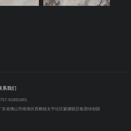
联系我们
757-81891881
广东省佛山市南海区西樵镇太平社区蒙娜丽莎集团绿创园