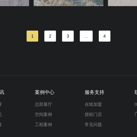
1
2
3
...
4
讯
案例中心
服务支持
荐
总部展厅
在线加盟
0
态
空间案例
授权门店
道
工程案例
常见问题