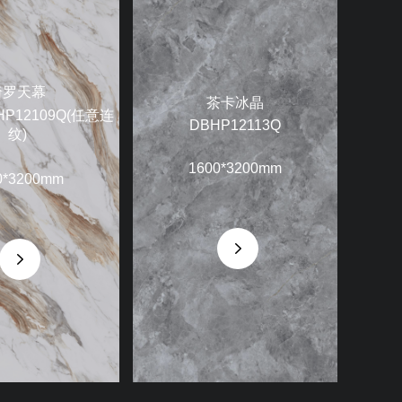
绮罗天幕
茶卡冰晶
BHP12109Q(任意连
DBHP12113Q
纹)
1600*3200mm
0*3200mm