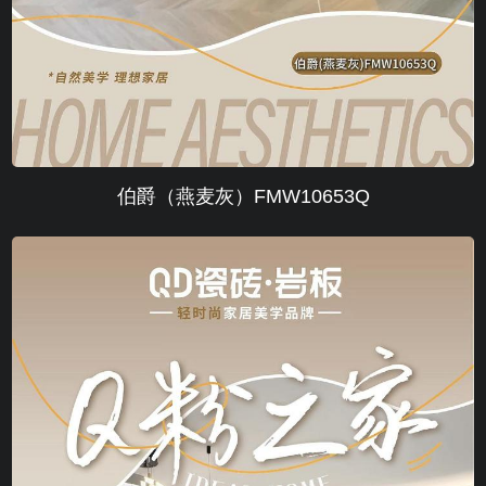
伯爵（燕麦灰）FMW10653Q