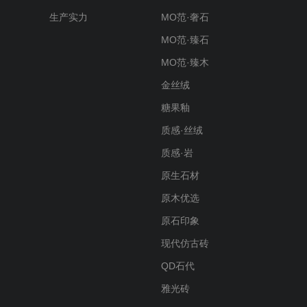
生产实力
MO范·奢石
MO范·臻石
MO范·臻木
金丝绒
糖果釉
质感·丝绒
质感·岩
原生石材
原木优选
原石印象
现代仿古砖
QD石代
雅光砖