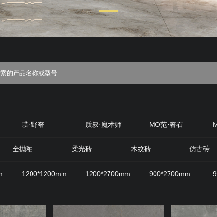
璞·野奢
质叙·魔术师
MO范·奢石
丝绒
质感·岩
原生石材
原木优选
全抛釉
柔光砖
木纹砖
仿古砖
m
1200*1200mm
1200*2700mm
900*2700mm
9
800mm
600*1200mm
200*1200mm
400*800mm