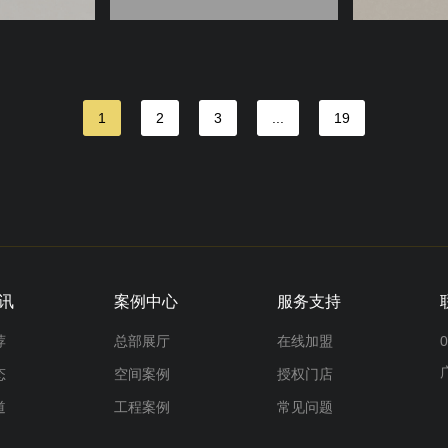
1
2
3
...
19
讯
案例中心
服务支持
荐
总部展厅
在线加盟
0
态
空间案例
授权门店
道
工程案例
常见问题