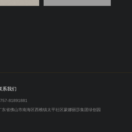
联系我们
757-81891881
广东省佛山市南海区西樵镇太平社区蒙娜丽莎集团绿创园