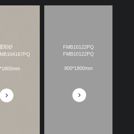
暖阳砂
FMB10122PQ
FMB10122PQ
FMB104167PQ
900*1800mm
*1800mm