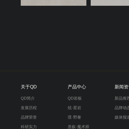
关于QD
产品中心
新闻资
QD简介
QD岩板
新品推
发展历程
炫·星岩
品牌动
品牌荣誉
璞·野奢
媒体报
科研实力
质叙·魔术师