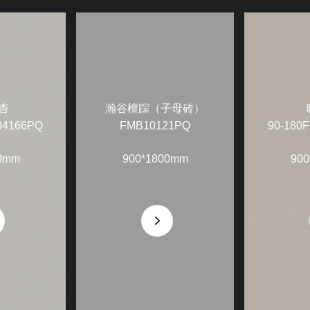
杏
瀚谷檀踪（子母砖）
04166PQ
FMB10121PQ
90-180
0mm
900*1800mm
900