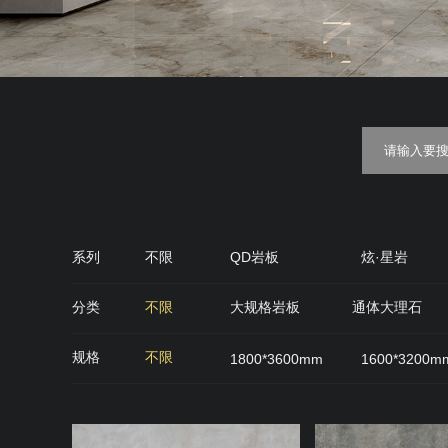
系列
不限
QD岩板
炫·星岩
金丝绒
糖果釉
质感·
分类
不限
大规格岩板
通体大理石
QD石代
雅光砖
肌肤面
丝绒面
规格
不限
1800*3600mm
1600*3200m
900*900mm
750*1500mm
800*