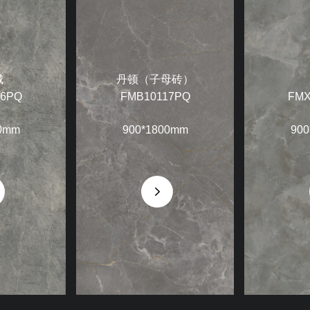
城
丹顿（子母砖）
36PQ
FMB10117PQ
FMX
0mm
900*1800mm
900