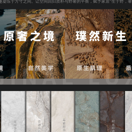
趣凝练于方寸之间。让空间回归质朴与野奢的平衡，赋予家居“生于野，奢