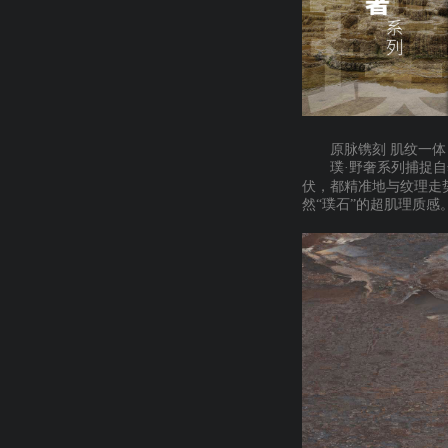
原脉镌刻
肌纹一体
璞
·野奢系列捕捉
伏，都精准地与纹理走
然“璞石”的超肌理质感