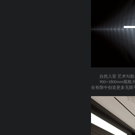
自然入室
艺术勾勒
×
规格
900
1800mm
在有限中创造更多无限