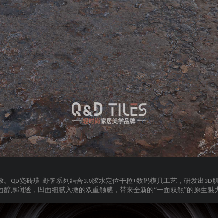
致。
瓷砖璞·野奢系列结合
胶水定位干粒
数码模具工艺，研发出
QD
3.0
+
3D
面醇厚润透，凹面细腻入微的双重触感，带来全新的“一面双触”的原生魅