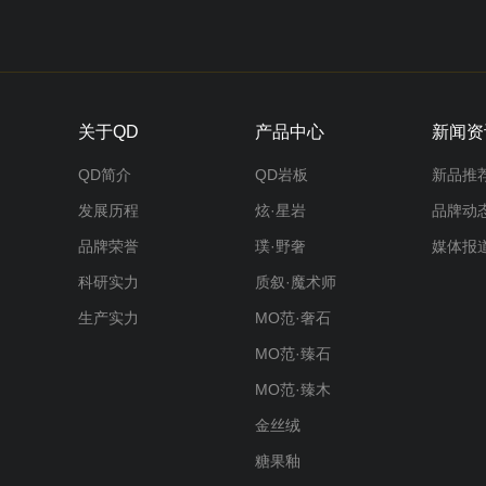
关于QD
产品中心
新闻资
QD简介
QD岩板
新品推
发展历程
炫·星岩
品牌动
品牌荣誉
璞·野奢
媒体报
科研实力
质叙·魔术师
生产实力
MO范·奢石
MO范·臻石
MO范·臻木
金丝绒
糖果釉