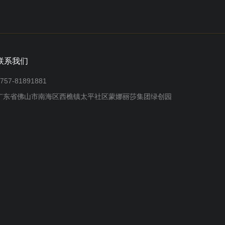
联系我们
757-81891881
广东省佛山市南海区西樵镇太平社区蒙娜丽莎集团绿创园