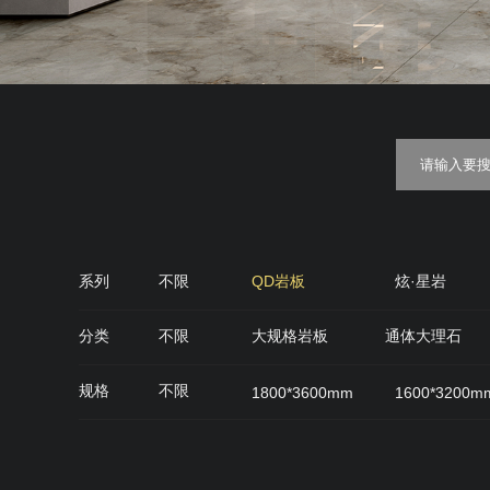
系列
不限
QD岩板
炫·星岩
金丝绒
糖果釉
质感·
分类
不限
大规格岩板
通体大理石
QD石代
雅光砖
肌肤面
丝绒面
规格
不限
1800*3600mm
1600*3200m
900*900mm
750*1500mm
800*