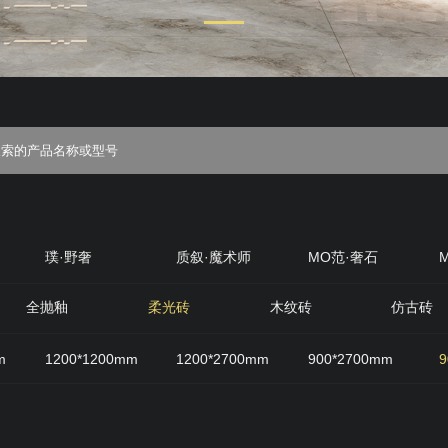
璞·野奢
质叙·魔术师
MO范·奢石
丝绒
质感·岩
原生石材
原木优选
全抛釉
柔光砖
木纹砖
仿古砖
m
1200*1200mm
1200*2700mm
900*2700mm
9
800mm
600*1200mm
200*1200mm
400*800mm