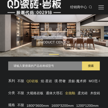
经销商中心
产品中心
PRODUCT CENTER
搜索
系列
不限
QD岩板
炫·星岩
璞·野奢
质叙·魔术师
MO范·奢石
分类
不限
大规格岩板
通体大理石
全抛釉
柔光砖
木纹砖
仿
规格
不限
1800*3600mm
1600*3200mm
1200*1200mm
120