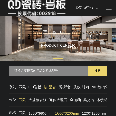
经销商中心
产品中心
PRODUCT CENTER
搜索
系列
不限
QD岩板
炫·星岩
璞·野奢
质叙·时尚
MO范·奢石
M
分类
不限
大规格岩板
通体大理石
全抛釉
柔光砖
木纹砖
仿
规格
不限
1800*3600mm
1600*3200mm
1200*1200mm
120