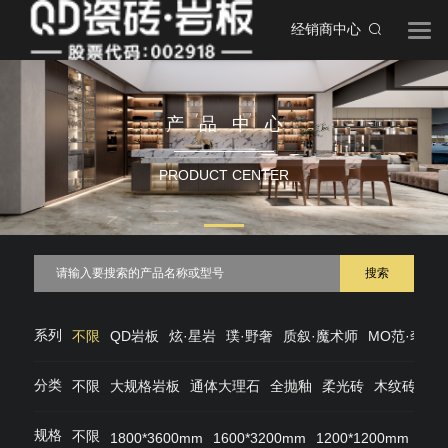
经销商中心
产品中心
PRODUCT CENTER
搜索
系列
不限
QD岩板
炫·星岩
璞·野奢
质叙·魔术师
MO范·奢石
分类
不限
大规格岩板
通体大理石
全抛釉
柔光砖
木纹砖
仿
规格
不限
1800*3600mm
1600*3200mm
1200*1200mm
120