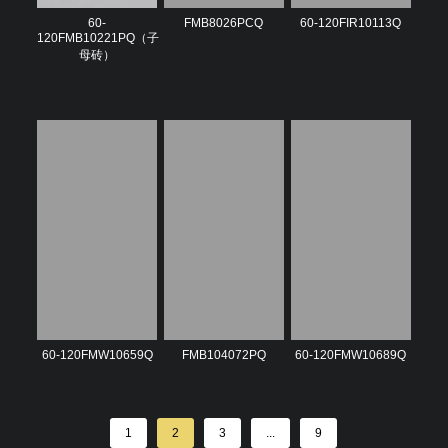
60-
FMB8026PCQ
60-120FIR10113Q
120FMB10221PQ（子
母砖）
60-120FMW10659Q
FMB104072PQ
60-120FMW10689Q
1
2
3
...
9