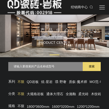
经销商中心
产品中心
PRODUCT CENTER
搜索
系列
不限
QD岩板
炫·星岩
璞·野奢
质叙·魔术师
MO范·奢石
分类
不限
大规格岩板
通体大理石
全抛釉
柔光砖
木纹砖
仿
规格
不限
1800*3600mm
1600*3200mm
1200*1200mm
120