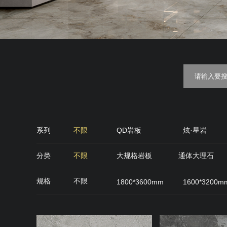
系列
不限
QD岩板
炫·星岩
金丝绒
糖果釉
质感·
分类
不限
大规格岩板
通体大理石
QD石代
雅光砖
肌肤面
丝绒面
规格
不限
1800*3600mm
1600*3200m
900*900mm
750*1500mm
800*