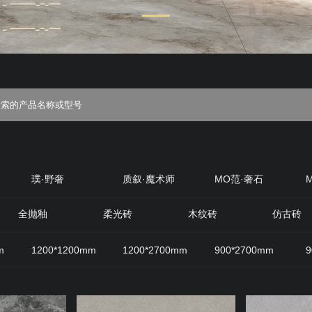
璞·野奢
质叙·魔术师
MO范·奢石
丝绒
质感·岩
原生石材
原木优选
全抛釉
柔光砖
木纹砖
仿古砖
m
1200*1200mm
1200*2700mm
900*2700mm
9
800mm
600*1200mm
200*1200mm
400*800mm