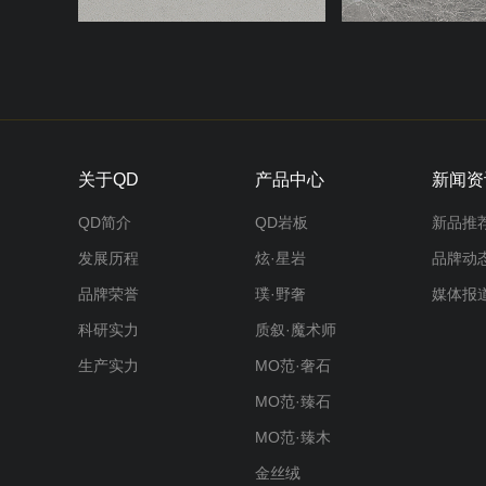
关于QD
产品中心
新闻资
QD简介
QD岩板
新品推
发展历程
炫·星岩
品牌动
品牌荣誉
璞·野奢
媒体报
科研实力
质叙·魔术师
生产实力
MO范·奢石
MO范·臻石
MO范·臻木
金丝绒