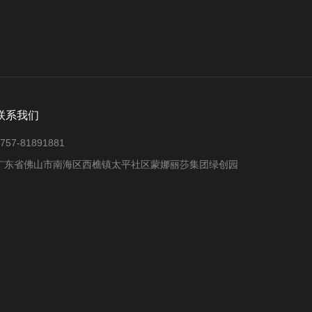
联系我们
757-81891881
广东省佛山市南海区西樵镇太平社区蒙娜丽莎集团绿创园