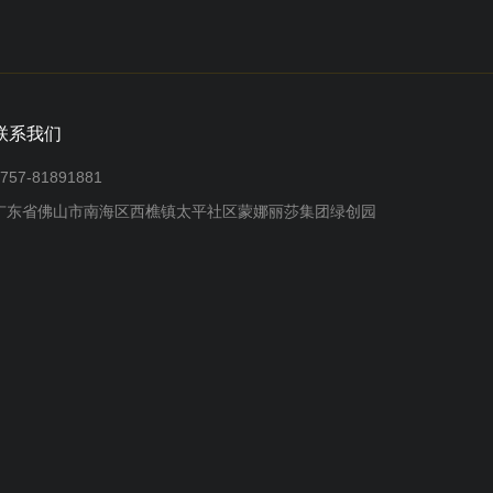
联系我们
757-81891881
广东省佛山市南海区西樵镇太平社区蒙娜丽莎集团绿创园