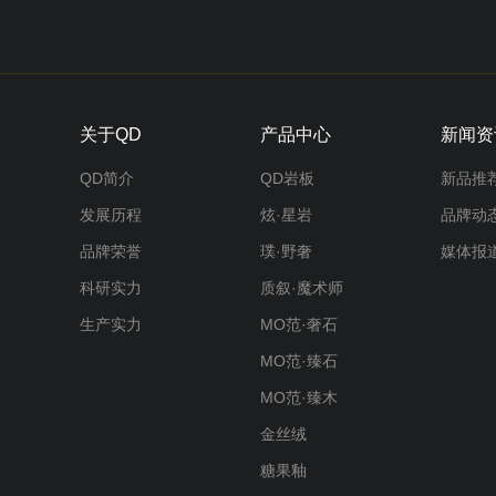
关于QD
产品中心
新闻资
QD简介
QD岩板
新品推
发展历程
炫·星岩
品牌动
品牌荣誉
璞·野奢
媒体报
科研实力
质叙·魔术师
生产实力
MO范·奢石
MO范·臻石
MO范·臻木
金丝绒
糖果釉