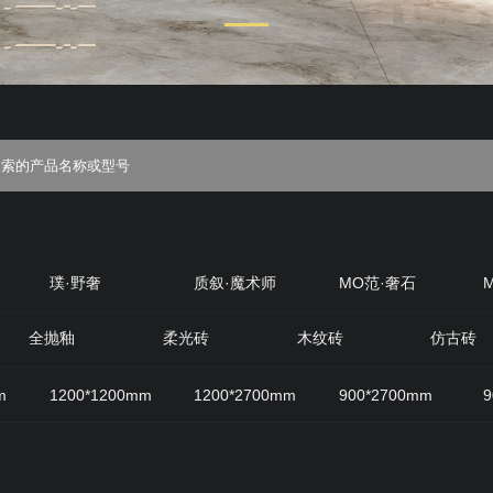
璞·野奢
质叙·魔术师
MO范·奢石
丝绒
质感·岩
原生石材
原木优选
全抛釉
柔光砖
木纹砖
仿古砖
m
1200*1200mm
1200*2700mm
900*2700mm
9
800mm
600*1200mm
200*1200mm
400*800mm