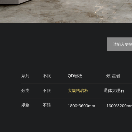
系列
不限
QD岩板
炫·星岩
金丝绒
糖果釉
质感·
分类
不限
大规格岩板
通体大理石
QD石代
雅光砖
肌肤面
丝绒面
规格
不限
1800*3600mm
1600*3200m
900*900mm
750*1500mm
800*