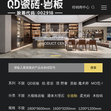
经销商中心
产品中心
PRODUCT CENTER
搜索
系列
不限
QD岩板
炫·星岩
璞·野奢
质叙·魔术师
MO范·奢石
分类
不限
大规格岩板
通体大理石
全抛釉
柔光砖
木纹砖
仿
规格
不限
1800*3600mm
1600*3200mm
1200*1200mm
120