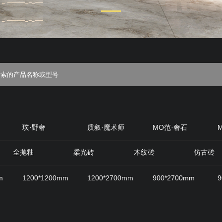
璞·野奢
质叙·魔术师
MO范·奢石
丝绒
质感·岩
原生石材
原木优选
全抛釉
柔光砖
木纹砖
仿古砖
m
1200*1200mm
1200*2700mm
900*2700mm
9
800mm
600*1200mm
200*1200mm
400*800mm