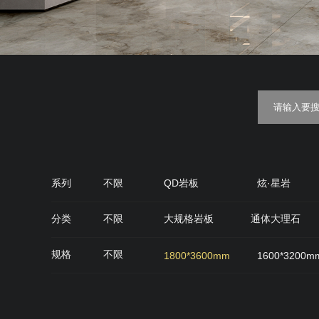
系列
不限
QD岩板
炫·星岩
金丝绒
糖果釉
质感·
分类
不限
大规格岩板
通体大理石
QD石代
雅光砖
肌肤面
丝绒面
规格
不限
1800*3600mm
1600*3200m
900*900mm
750*1500mm
800*