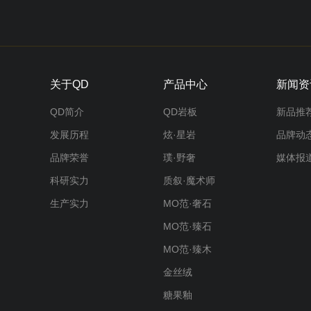
关于QD
产品中心
新闻资
QD简介
QD岩板
新品推
发展历程
炫·星岩
品牌动
品牌荣誉
璞·野奢
媒体报
科研实力
质叙·魔术师
生产实力
MO范·奢石
MO范·臻石
MO范·臻木
金丝绒
糖果釉