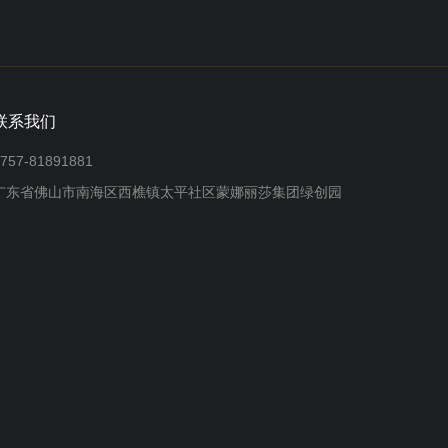
联系我们
757-81891881
广东省佛山市南海区西樵镇太平社区蒙娜丽莎集团绿创园