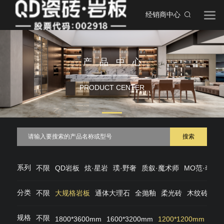
经销商中心
产品中心
PRODUCT CENTER
搜索
系列
不限
QD岩板
炫·星岩
璞·野奢
质叙·魔术师
MO范·奢石
分类
不限
大规格岩板
通体大理石
全抛釉
柔光砖
木纹砖
仿
规格
不限
1800*3600mm
1600*3200mm
1200*1200mm
120