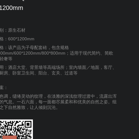
*1200mm
别：原生石材
：600*1200mm
格：该产品为子母配套砖，包含规格
1500mm/600*1200mm/800*800mm；适用于现代简约、简欧
轻奢等
用：酒店大堂、背景墙等高端场所；室内墙面／地面，客厅、
厨房、卧室卫生间、阳台、玄关、过道等
案：
色调，缱绻灵动的纹理，在淡雅的深浅纹理过渡中，流露出浑
的气息。一石六面，每一面都尽展柔和和优美的自然之姿。组
之下自然雅致，让人倾刻沉沦。