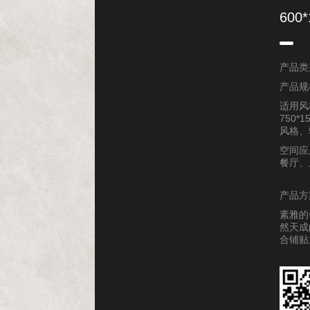
600
产品类
产品规格
适用风
750*
风格、
空间应
餐厅、
产品方
素雅的
然天成
合铺贴