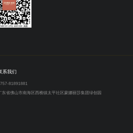
联系我们
757-81891881
广东省佛山市南海区西樵镇太平社区蒙娜丽莎集团绿创园