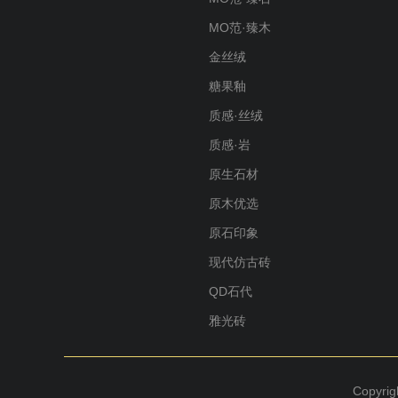
MO范·臻木
金丝绒
糖果釉
质感·丝绒
质感·岩
原生石材
原木优选
原石印象
现代仿古砖
QD石代
雅光砖
Copyr