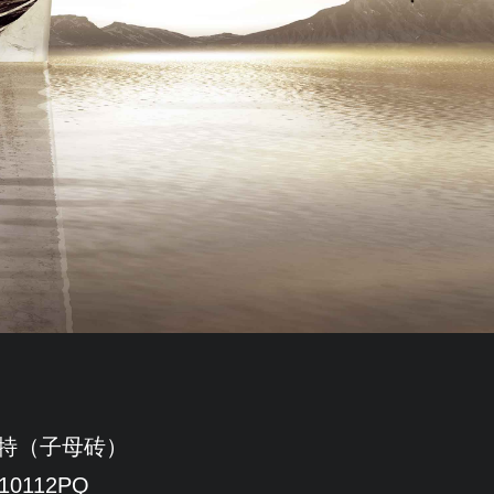
特（子母砖）
10112PQ