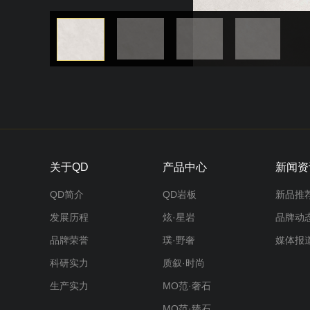
关于QD
产品中心
新闻资
QD简介
QD岩板
新品推
发展历程
炫·星岩
品牌动
品牌荣誉
璞·野奢
媒体报
科研实力
质叙·时尚
生产实力
MO范·奢石
MO范·臻石