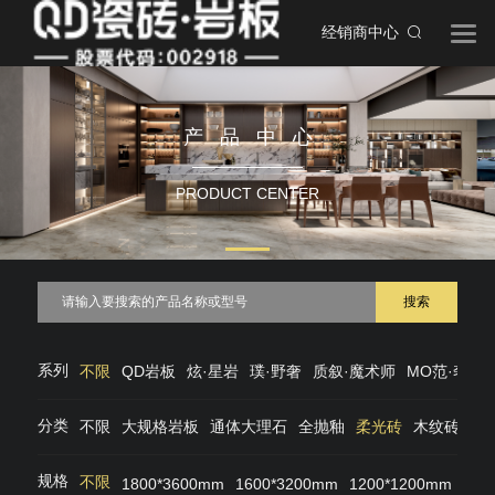
经销商中心
产品中心
PRODUCT CENTER
搜索
系列
不限
QD岩板
炫·星岩
璞·野奢
质叙·魔术师
MO范·奢石
分类
不限
大规格岩板
通体大理石
全抛釉
柔光砖
木纹砖
仿
规格
不限
1800*3600mm
1600*3200mm
1200*1200mm
120