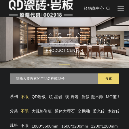
经销商中心
产品中心
PRODUCT CENTER
搜索
系列
不限
QD岩板
炫·星岩
璞·野奢
质叙·魔术师
MO范·奢石
分类
不限
大规格岩板
通体大理石
全抛釉
柔光砖
木纹砖
仿
规格
不限
1800*3600mm
1600*3200mm
1200*1200mm
120