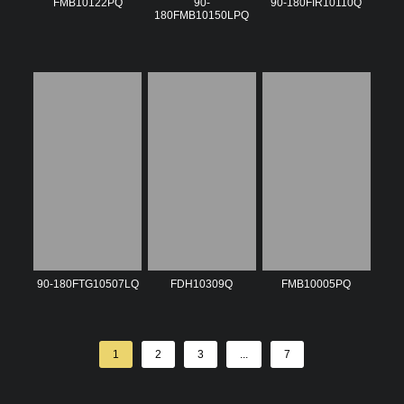
FMB10122PQ
90-
90-180FIR10110Q
180FMB10150LPQ
90-180FTG10507LQ
FDH10309Q
FMB10005PQ
1
2
3
...
7