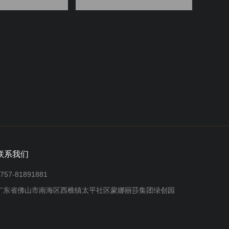
联系我们
757-81891881
广东省佛山市南海区西樵镇太平社区蒙娜丽莎集团绿创园