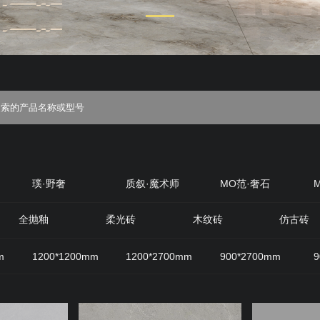
璞·野奢
质叙·魔术师
MO范·奢石
丝绒
质感·岩
原生石材
原木优选
全抛釉
柔光砖
木纹砖
仿古砖
m
1200*1200mm
1200*2700mm
900*2700mm
9
800mm
600*1200mm
200*1200mm
400*800mm