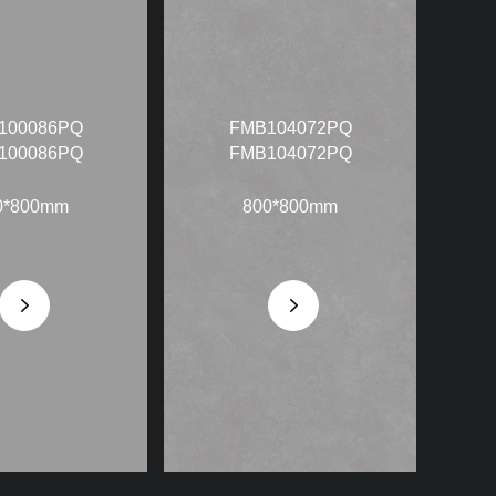
100086PQ
FMB104072PQ
100086PQ
FMB104072PQ
0*800mm
800*800mm