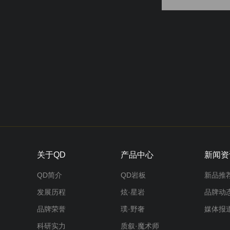
关于QD
产品中心
新闻资
QD简介
QD岩板
新品推
发展历程
炫·星岩
品牌动
品牌荣誉
璞·野奢
媒体报
科研实力
质叙·魔术师