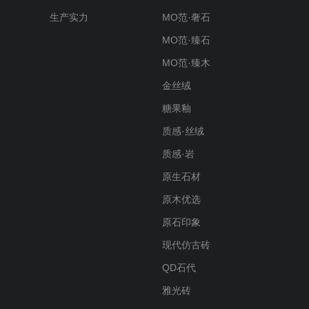
生产实力
MO范·奢石
MO范·臻石
MO范·臻木
金丝绒
糖果釉
质感·丝绒
质感·岩
原生石材
原木优选
原石印象
现代仿古砖
QD石代
雅光砖