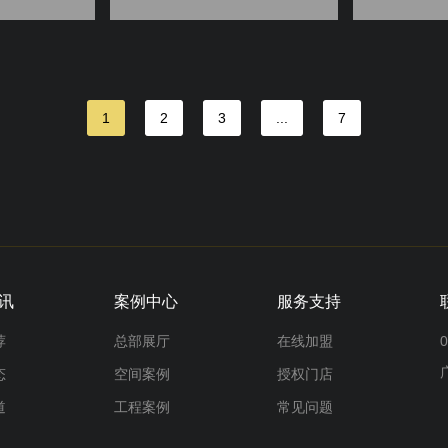
1
2
3
...
7
讯
案例中心
服务支持
荐
总部展厅
在线加盟
0
态
空间案例
授权门店
道
工程案例
常见问题