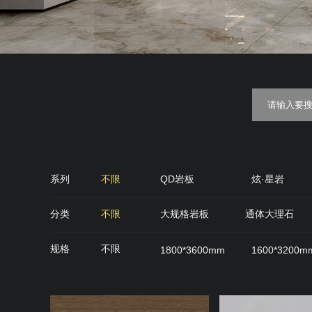
系列
不限
QD岩板
炫·星岩
金丝绒
糖果釉
质感·
分类
不限
大规格岩板
通体大理石
QD石代
雅光砖
肌肤面
丝绒面
规格
不限
1800*3600mm
1600*3200m
900*900mm
750*1500mm
800*