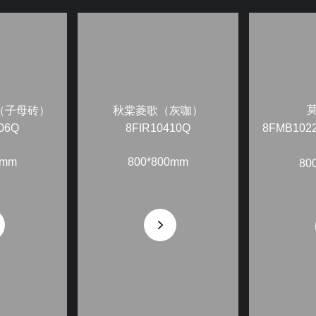
（子母砖）
秋棠菱歌（灰咖）
8FMB10
06Q
8FIR10410Q
0mm
800*800mm
80