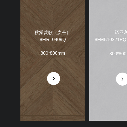
诺亚
秋棠菱歌（麦芒）
8FMB10221
8FIR10409Q
800*800mm
800*80