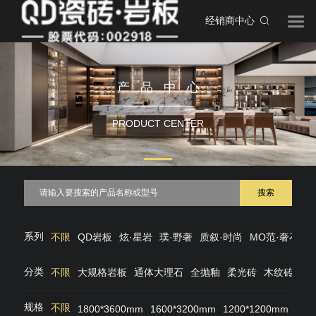
经销商中心
产品中心
PRODUCT CENTER
搜索
系列
不限
QD岩板
炫·星岩
璞·野奢
质叙·时尚
MO范·奢石
M
分类
不限
大规格岩板
通体大理石
全抛釉
柔光砖
木纹砖
仿
规格
不限
1800*3600mm
1600*3200mm
1200*1200mm
120