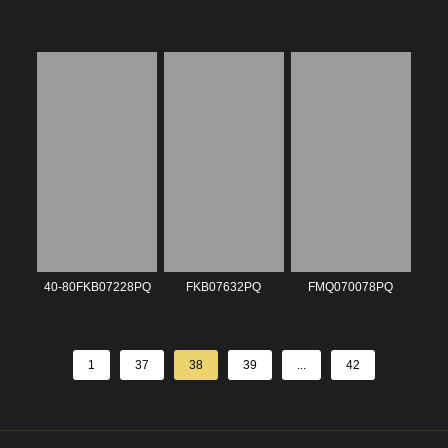
40-80FKB07228PQ
FKB07632PQ
FMQ070078PQ
1
37
38
39
...
42