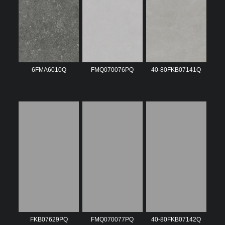
6FMA6010Q
FMQ070076PQ
40-80FKB07141Q
FKB07629PQ
FMQ070077PQ
40-80FKB07142Q